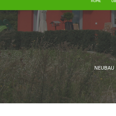
HOME
ÜB
NEUBAU 