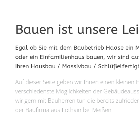
Bauen ist unsere Le
Egal ob Sie mit dem Baubetrieb Haase ein M
oder ein Einfamilienhaus bauen, wir sind auf
Ihren Hausbau / Massivbau / Schlüßelfertig
Auf dieser Seite geben wir Ihnen einen kleine
verschiedenste Möglichkeiten der Gebäudeaus
wir gern mit Bauherren tun die bereits zufrie
der Baufirma aus Löthain bei Meißen.