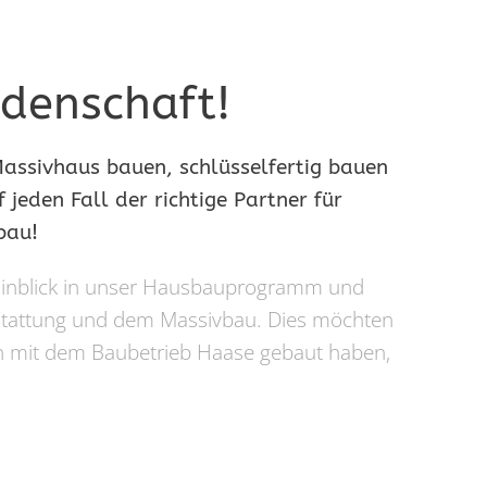
idenschaft!
assivhaus bauen, schlüsselfertig bauen
 jeden Fall der richtige Partner für
bau!
n Einblick in unser Hausbauprogramm und
stattung und dem Massivbau. Dies möchten
den mit dem Baubetrieb Haase gebaut haben,