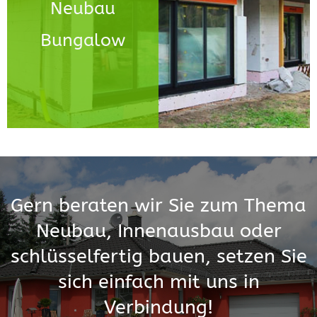
Neubau
auf Bodenplatte, massiv
Bungalow
gebaut in Coswig
Gern beraten wir Sie zum Thema
Neubau, Innenausbau oder
schlüsselfertig bauen, setzen Sie
sich einfach mit uns in
Verbindung!