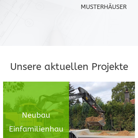
MUSTERHÄUSER
Unsere aktuellen Projekte
Neubau
Neubau
Einfamilienhaus
Einfamilienhau
mit Keller und Garage,