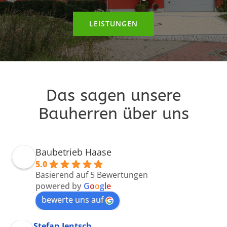
LEISTUNGEN
Das sagen unsere
Bauherren über uns
Baubetrieb Haase
5.0
Basierend auf 5 Bewertungen
powered by
G
o
o
g
l
e
bewerte uns auf
Stefan Jentsch