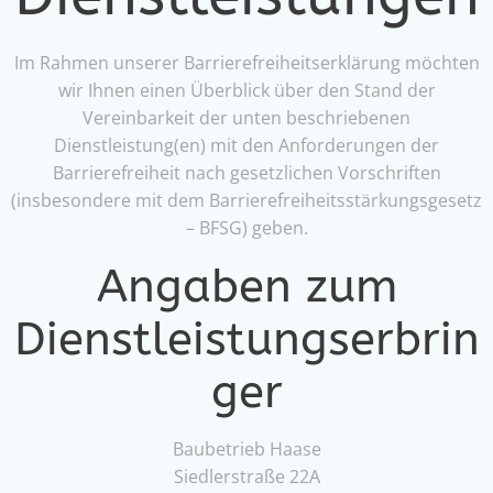
Im Rahmen unserer Barrierefreiheitserklärung möchten
wir Ihnen einen Überblick über den Stand der
Vereinbarkeit der unten beschriebenen
Dienstleistung(en) mit den Anforderungen der
Barrierefreiheit nach gesetzlichen Vorschriften
(insbesondere mit dem Barrierefreiheitsstärkungsgesetz
– BFSG) geben.
Angaben zum
Dienstleistungserbrin
ger
Baubetrieb Haase
Siedlerstraße 22A