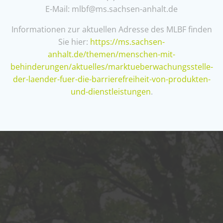
E-Mail: mlbf@ms.sachsen-anhalt.de
Informationen zur aktuellen Adresse des MLBF finden
Sie hier:
https://ms.sachsen-
anhalt.de/themen/menschen-mit-
behinderungen/aktuelles/marktueberwachungsstelle-
der-laender-fuer-die-barrierefreiheit-von-produkten-
und-dienstleistungen
.