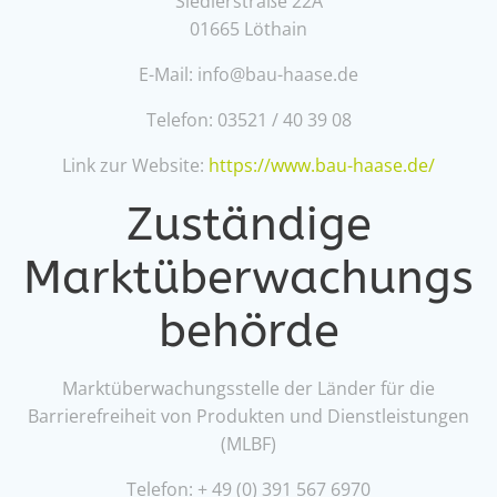
Siedlerstraße 22A
01665 Löthain
E-Mail: info@bau-haase.de
Telefon: 03521 / 40 39 08
Link zur Website:
https://www.bau-haase.de/
Zuständige
Marktüberwachungs
behörde
Marktüberwachungsstelle der Länder für die
Barrierefreiheit von Produkten und Dienstleistungen
(MLBF)
Telefon: + 49 (0) 391 567 6970